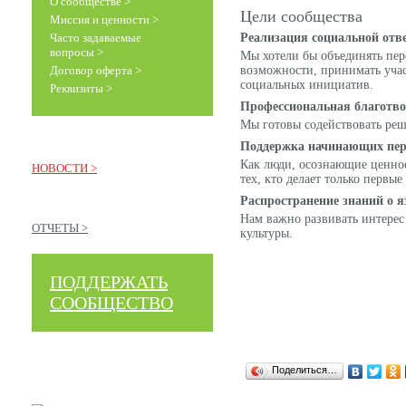
О сообществе >
Цели сообщества
Миссия и ценности >
Часто задаваемые
Реализация социальной отв
вопросы >
Мы хотели бы объединять пер
Договор оферта >
возможности, принимать уча
социальных инициатив.
Реквизиты >
Профессиональная благотв
Мы готовы содействовать ре
Поддержка начинающих пер
Как люди, осознающие ценнос
НОВОСТИ >
тех, кто делает только первы
Распространение знаний о я
Нам важно развивать интере
ОТЧЕТЫ >
культуры.
ПОДДЕРЖАТЬ
СООБЩЕСТВО
Поделиться…