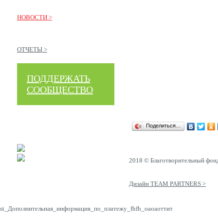
НОВОСТИ >
ОТЧЕТЫ >
ПОДДЕРЖАТЬ
СООБЩЕСТВО
Поделиться…
2018 © Благотворительный фон
Дизайн TEAM PARTNERS >
st_Дополнительная_информация_по_платежу_fhfh_оаоаоттит